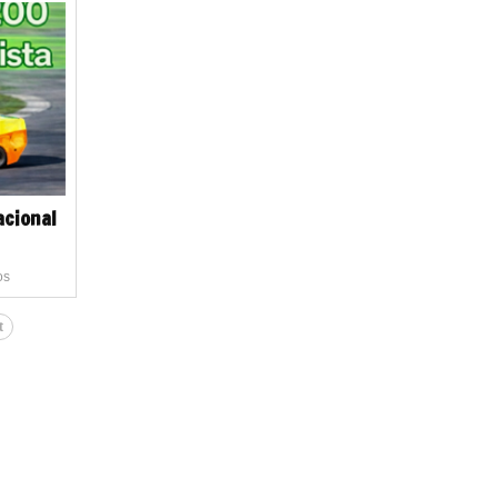
acional
os
t