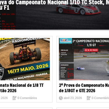
ova do Campeonato Nacional 1/10 TC Stock, 
u F1
ato Nacional de 1/8 TT
2ª Prova do Campeonato N
tão 2026
de 1/8GT e GTE 2026
, 2026
0 Comentários
abril 23, 2026
0 Comentári