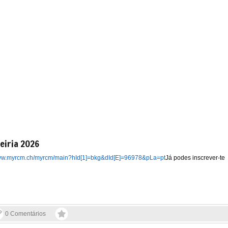
eiria 2026
www.myrcm.ch/myrcm/main?hId[1]=bkg&dId[E]=96978&pLa=pt
Já podes inscrever-te
0 Comentários