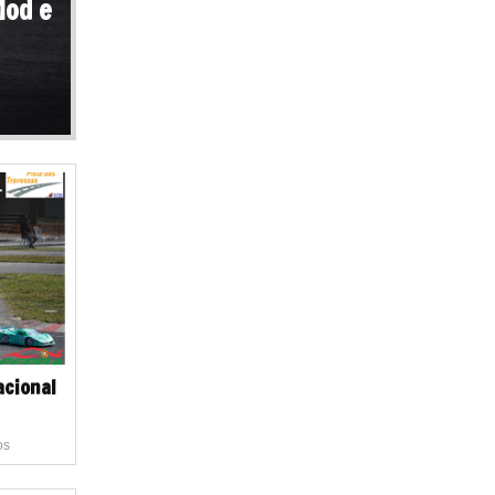
Mod e
acional
os