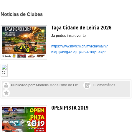
Noticias de Clubes
Taça Cidade de Leiria 2026
Já podes inscrever-te
https://www.myrcm.ch/myrcm/main?
hId[1]=bkg&dId[E]=96978&pLa=pt
Publicado por:
Modelis Modelismo do Liz
0 Comentários
OPEN PISTA 2019