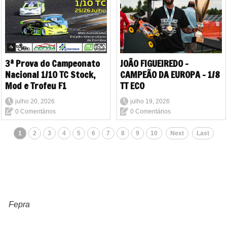
3ª Prova do Campeonato
JOÃO FIGUEIREDO -
Nacional 1/10 TC Stock,
CAMPEÃO DA EUROPA - 1/8
Mod e Trofeu F1
TT ECO
julho 20, 2026
julho 19, 2026
0 Comentários
0 Comentários
1
2
3
4
5
6
7
8
9
10
Next
Last
Fepra