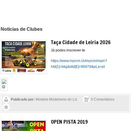
Noticias de Clubes
Taça Cidade de Leiria 2026
Já podes inscrever-te
https://www.myrcm.ch/myrcm/main?
hId[1]=bkg&dId[E]=96978&pLa=pt
Publicado por:
Modelis Modelismo do Liz
0 Comentários
OPEN PISTA 2019