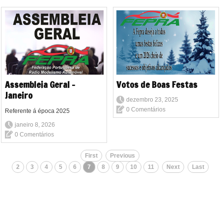
Assembleia Geral -
Votos de Boas Festas
Janeiro
dezembro 23, 2025
0 Comentários
Referente á época 2025
janeiro 8, 2026
0 Comentários
First
Previous
2
3
4
5
6
7
8
9
10
11
Next
Last