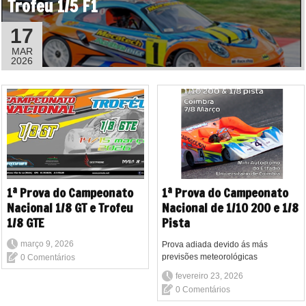
Trofeu 1/5 F1
17
MAR
2026
1ª Prova do Campeonato
1ª Prova do Campeonato
Nacional 1/8 GT e Trofeu
Nacional de 1/10 200 e 1/8
1/8 GTE
Pista
março 9, 2026
Prova adiada devido ás más
previsões meteorológicas
0 Comentários
fevereiro 23, 2026
0 Comentários