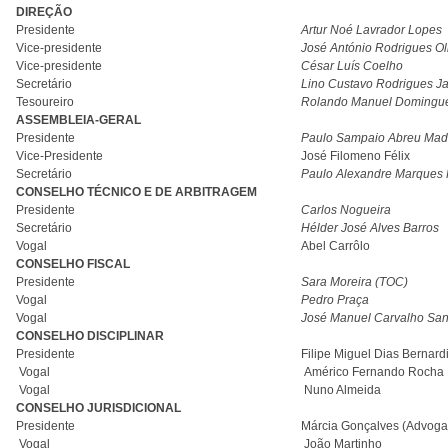
DIREÇÃO
Presidente
Artur Noé Lavrador Lopes
Vice-presidente
José António Rodrigues Ol
Vice-presidente
César Luís Coelho
Secretário
Lino Custavo Rodrigues Ja
Tesoureiro
Rolando Manuel Domingue
ASSEMBLEIA-GERAL
Presidente
Paulo Sampaio Abreu Mad
Vice-Presidente
José Filomeno Félix
Secretário
Paulo Alexandre Marques 
CONSELHO TÉCNICO E DE ARBITRAGEM
Presidente
Carlos Nogueira
Secretário
Hélder José Alves Barros
Vogal
Abel Carrôlo
CONSELHO FISCAL
Presidente
Sara Moreira (TOC)
Vogal
Pedro Praça
Vogal
José Manuel Carvalho San
CONSELHO DISCIPLINAR
Presidente
Filipe Miguel Dias Bernar
Vogal
Américo Fernando Rocha 
Vogal
Nuno Almeida
CONSELHO JURISDICIONAL
Presidente
Márcia Gonçalves (Advoga
Vogal
João Martinho