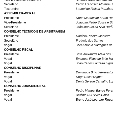
Secretário
Pedro Francisco Moreira P
Tesoureiro
Leonel de Freitas Perpétu
ASSEMBLEIA-GERAL
Presidente
Nuno Manuel de Abreu Rib
Vice-Presidente
Joaquim Pedro Sousa e Si
Secretário
João Manuel da Siva Durã
CONSELHO TÉCNICO E DE ARBITRAGEM
Presidente
Horácio Ribeiro Monteiro
Secretário
Frederic dos Santos
Vogal
Joel Antonio Rodrigues de
CONSELHO FISCAL
Presidente
José Alexandre Maia dos 
Vogal
Emanuel Filipe de Brito M
Vogal
João Carlos Loureiro Figu
CONSELHO DISCIPLINAR
Presidente
Domingos Brito Teixeira (L
Vogal
Hugo Rollot Miguel
Vogal
Denis Gerson Carvalho Lo
CONSELHO JURISDICIONAL
Presidente
Pedro Manuel Barros Perei
Vogal
António Rui Alves David
Vogal
Bruno José Loureiro Figue