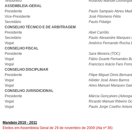
Tesoureiro
Rolando Manuel Domingue
ASSEMBLEIA-GERAL
Presidente
Paulo Sampaio Abreu Mad
Vice-Presidente
José Filomeno Félix
Secretário
Paulo Fidalgo
CONSELHO TÉCNICO E DE ARBITRAGEM
Presidente
Abel Carrôlo
Secretário
Paulo Alexandre Marques 
Vogal
Américo Fernando Rocha D
CONSELHO FISCAL
Presidente
Sara Moreira (TOC)
Vogal
Fábio Duarte Fernandes B
Vogal
Francisco Inácio Faro Fon
CONSELHO DISCIPLINAR
Presidente
Filipe Miguel Dinis Berna
Vogal
Hélder José Alves Barros
Vogal
Aires Manuel Marques Gai
CONSELHO JURISDICIONAL
Presidente
Márcia Gonçalves (Advoga
Vogal
Ricardo Manuel Ribeiro 
Vogal
Paulo Jorge Coelho Antun
Mandato 2010 - 2011
Eleitos em Assembleia Geral de 29 de novembro de 2009 (Ata nº 36)