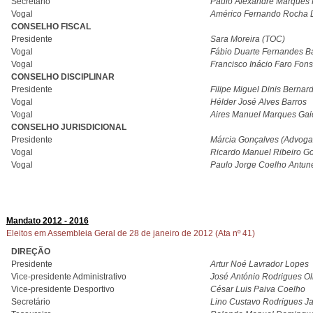
Secretário
Paulo Alexandre Marques 
Vogal
Américo Fernando Rocha D
CONSELHO FISCAL
Presidente
Sara Moreira (TOC)
Vogal
Fábio Duarte Fernandes B
Vogal
Francisco Inácio Faro Fon
CONSELHO DISCIPLINAR
Presidente
Filipe Miguel Dinis Berna
Vogal
Hélder José Alves Barros
Vogal
Aires Manuel Marques Gai
CONSELHO JURISDICIONAL
Presidente
Márcia Gonçalves (Advoga
Vogal
Ricardo Manuel Ribeiro 
Vogal
Paulo Jorge Coelho Antun
Mandato 2012 - 2016
Eleitos em Assembleia Geral de 28 de janeiro de 2012 (Ata nº 41)
DIREÇÃO
Presidente
Artur Noé Lavrador Lopes
Vice-presidente Administrativo
José António Rodrigues Ol
Vice-presidente Desportivo
César Luis Paiva Coelho
Secretário
Lino Custavo Rodrigues Ja