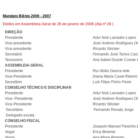
Mandato Biénio 2006 - 2007
Eleitos em Assembleia Geral de 28 de janeiro de 2006 (Ata nº 28 )
DIREÇÃO
Presidente
Artur Noé Lavrador Lopes
Vice-presidente
José António Rodrigues Ol
Vice-presidente
Ricardo Stricker
Secretário
Fernando José Torres Car
Tesoureiro
Ana Isabel Duarte Cosme
ASSEMBLEIA-GERAL
Presidente
Rui Abílio Guerra leite
Vice-Presidente
Diana Maria Casal Ribeiro
Secretário
Luís Filipe Pinho Freire
CONSELHO TÉCNICO E DISCIPLINAR
Presidente
Artur Noé Lavrador Lopes
Vice- Presidente
José António Rodrigues Ol
Vice-Presidente
Ricardo Stricker
Secretário
Fernando Renato Jorge
Delegado escala
CONSELHO FISCAL
Presidente
Joaquim Manuel Paninho B
Vogal
Erica Birrento
Vogal
Ana Maria Birrento