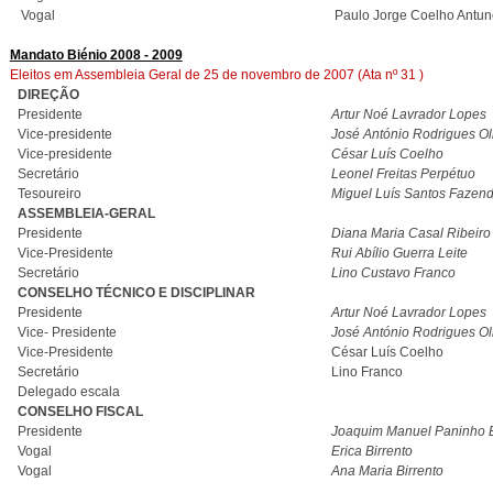
Vogal
Paulo Jorge Coelho Antun
Mandato Biénio 2008 - 2009
Eleitos em Assembleia Geral de 25 de novembro de 2007 (Ata nº 31 )
DIREÇÃO
Presidente
Artur Noé Lavrador Lopes
Vice-presidente
José António Rodrigues Ol
Vice-presidente
César Luís Coelho
Secretário
Leonel Freitas Perpétuo
Tesoureiro
Miguel Luís Santos Fazen
ASSEMBLEIA-GERAL
Presidente
Diana Maria Casal Ribeiro
Vice-Presidente
Rui Abílio Guerra Leite
Secretário
Lino Custavo Franco
CONSELHO TÉCNICO E DISCIPLINAR
Presidente
Artur Noé Lavrador Lopes
Vice- Presidente
José António Rodrigues Ol
Vice-Presidente
César Luís Coelho
Secretário
Lino Franco
Delegado escala
CONSELHO FISCAL
Presidente
Joaquim Manuel Paninho B
Vogal
Erica Birrento
Vogal
Ana Maria Birrento