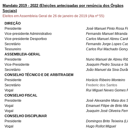
Mandato 2019 - 2022 (Eleições antecipadas por renúncia dos Órgãos
Sociais)
Eleitos em Assembleia Geral de 26 de janeiro de 2019 (Ata nº 55)
DIREÇÃO
Presidente
José Manuel Pinto Rosa F
Vice-presidente Administrativo
Fernando Manuel Miranda
Vice-presidente Desportivo
Carlos Manuel Abreu Car
Secretário
Fernando Jorge Lopes Cas
Tesoureiro
Carlos Rui Machado Gonç
ASSEMBLEIA-GERAL
Presidente
Nuno Manuel de Abreu Rib
Vice-Presidente
Joaquim Pedro Sousa e Si
Secretário
João Manuel da Siva Durã
CONSELHO TÉCNICO E DE ARBITRAGEM
Presidente
Horácio Ribeiro Monteiro
Secretário
Frederic dos Santos
Vogal
Rui Miguel Neves Gomes P
CONSELHO FISCAL
Presidente
José Alexandre Maia dos 
Vogal
Emanuel Filipe de Brito M
Vogal
Joaquim José Oliveira Ferr
CONSELHO DISCIPLINAR
Presidente
Domingos Brito Teixeira (L
Vogal
Hugo Rollot Miguel