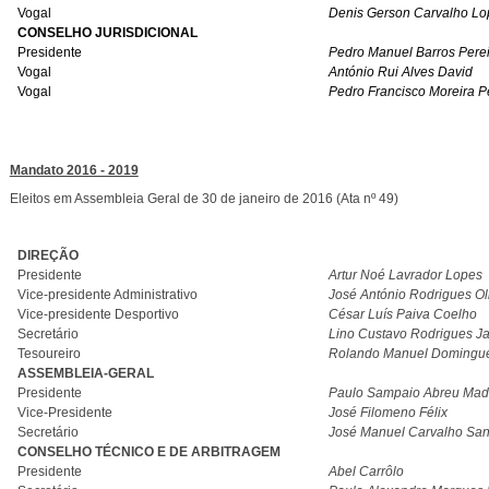
Vogal
Denis Gerson Carvalho Lo
CONSELHO JURISDICIONAL
Presidente
Pedro Manuel Barros Perei
Vogal
António Rui Alves David
Vogal
Pedro Francisco Moreira P
Mandato 2016 - 2019
Eleitos em Assembleia Geral de 30 de janeiro de 2016 (Ata nº 49)
DIREÇÃO
Presidente
Artur Noé Lavrador Lopes
Vice-presidente Administrativo
José António Rodrigues Ol
Vice-presidente Desportivo
César Luís Paiva Coelho
Secretário
Lino Custavo Rodrigues Ja
Tesoureiro
Rolando Manuel Domingue
ASSEMBLEIA-GERAL
Presidente
Paulo Sampaio Abreu Mad
Vice-Presidente
José Filomeno Félix
Secretário
José Manuel Carvalho San
CONSELHO TÉCNICO E DE ARBITRAGEM
Presidente
Abel Carrôlo