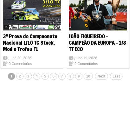
3ª Prova do Campeonato
JOÃO FIGUEIREDO -
Nacional 1/10 TC Stock,
CAMPEÃO DA EUROPA - 1/8
Mod e Trofeu F1
TT ECO
julho 20, 2026
julho 19, 2026
0 Comentários
0 Comentários
1
2
3
4
5
6
7
8
9
10
Next
Last