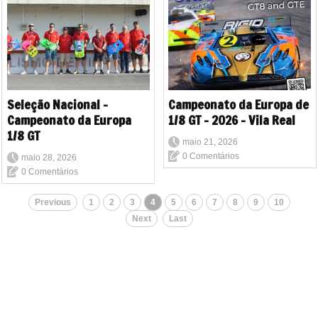
Seleção Nacional -
Campeonato da Europa de
Campeonato da Europa
1/8 GT - 2026 - Vila Real
1/8 GT
maio 21, 2026
0 Comentários
maio 28, 2026
0 Comentários
Previous
1
2
3
4
5
6
7
8
9
10
Next
Last