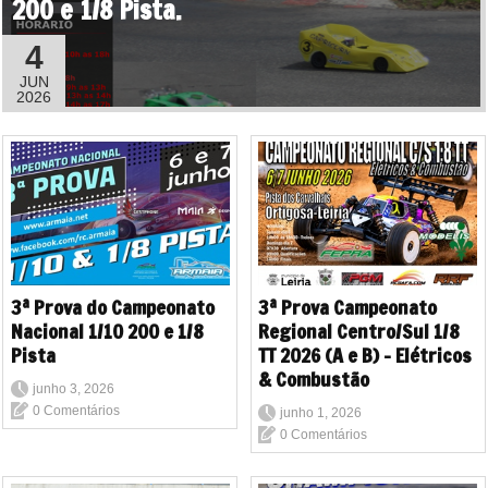
200 e 1/8 Pista.
4
JUN
2026
3ª Prova do Campeonato
3ª Prova Campeonato
Nacional 1/10 200 e 1/8
Regional Centro/Sul 1/8
Pista
TT 2026 (A e B) - Elétricos
& Combustão
junho 3, 2026
0 Comentários
junho 1, 2026
0 Comentários