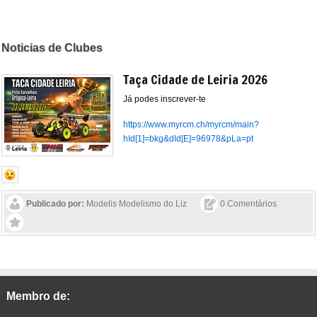
Noticias de Clubes
Taça Cidade de Leiria 2026
Já podes inscrever-te
https://www.myrcm.ch/myrcm/main?
hId[1]=bkg&dId[E]=96978&pLa=pt
Publicado por:
Modelis Modelismo do Liz
0 Comentários
Membro de: