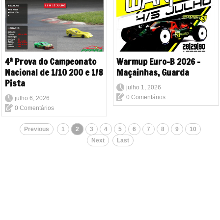
4ª Prova do Campeonato
Warmup Euro-B 2026 -
Nacional de 1/10 200 e 1/8
Maçainhas, Guarda
Pista
julho 1, 2026
0 Comentários
julho 6, 2026
0 Comentários
Previous
1
2
3
4
5
6
7
8
9
10
Next
Last