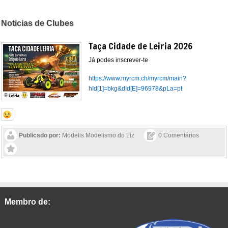
Noticias de Clubes
Taça Cidade de Leiria 2026
Já podes inscrever-te
https://www.myrcm.ch/myrcm/main?
hId[1]=bkg&dId[E]=96978&pLa=pt
Publicado por:
Modelis Modelismo do Liz
0 Comentários
Membro de: