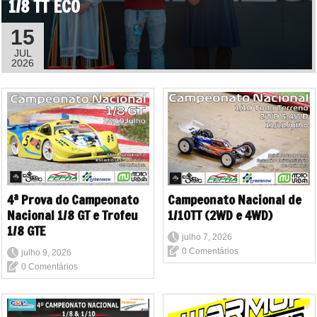
1/8 TT ECO
15
JUL
2026
4ª Prova do Campeonato
Campeonato Nacional de
Nacional 1/8 GT e Trofeu
1/10TT (2WD e 4WD)
1/8 GTE
julho 7, 2026
0 Comentários
julho 9, 2026
0 Comentários