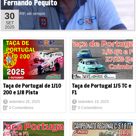
Fernando Pequito
30
RIP, até sempre
SET
2025
Taça de Portugal de 1/10
Taça de Portugal 1/5 TC e
200 e 1/8 Pista
F1
setembro 26, 2025
setembro 19, 2025
0 Comentários
0 Comentários