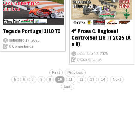
Taça de Portugal 1/10 TC
4ª Prova C. Regional
Centro/Sul 1/8 TT 2025 (A
setembro 17, 2025
e B)
0 Comentários
setembro 12, 2025
0 Comentários
First
Previous
5
6
7
8
9
10
11
12
13
14
Next
Last