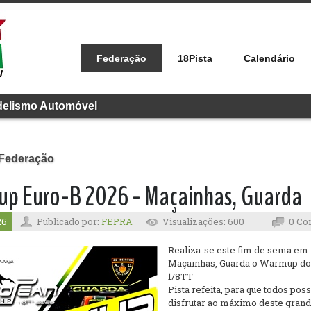
Federação
18Pista
Calendário
delismo Automóvel
 Federação
p Euro-B 2026 - Maçainhas, Guarda
26
Publicado por:
FEPRA
Visualizações: 600
0 Co
Realiza-se este fim de sema em
Maçainhas, Guarda o Warmup do
1/8TT
Pista refeita, para que todos po
disfrutar ao máximo deste grand