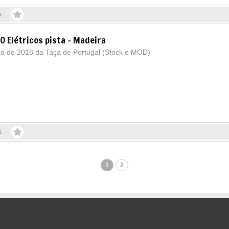
s
0 Elétricos pista - Madeira
ão de 2016 da Taça de Portugal (Stock e MOD)
s
1
2