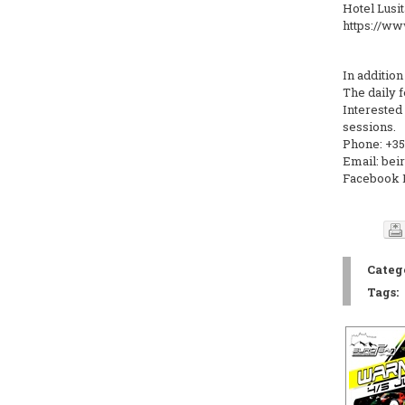
Hotel Lusi
https://www
In addition
The daily f
Interested 
sessions.
Phone: +35
Email: bei
Facebook 
Catego
Tags: