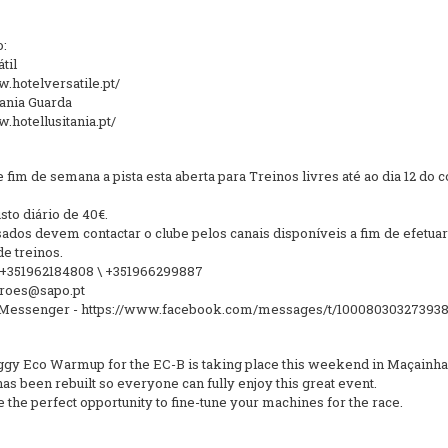
o:
til
w.hotelversatile.pt/
tania Guarda
.hotellusitania.pt/
fim de semana a pista esta aberta para Treinos livres até ao dia 12 do 
to diário de 40€.
sados devem contactar o clube pelos canais disponíveis a fim de efetuar
e treinos.
 +351962184808 \ +351966299887
iroes@sapo.pt
Messenger - https://www.facebook.com/messages/t/100080303273938
ggy Eco Warmup for the EC-B is taking place this weekend in Maçainha
as been rebuilt so everyone can fully enjoy this great event.
e the perfect opportunity to fine-tune your machines for the race.