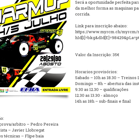
Será a oportunidade perfeita par
da melhor forma as maquinas pa
corrida.
Link para inscrição abaixo:
https://www.myrcm.ch/myrcm/
hId[1]=bkg&dId[E]=98429&pLa=p
Valor da Inscrição: 35€
Horarios provisórios:
Sabado – 10h as 18.30 – Treinos 
Domingo – 8h – abertura das ins
9.30 as 12.30 – qualificações
12.30 as 13.30 - almoço
14h as 18h – sub-finais e final
o:
 prova/arbitro – Pedro Pereira
sta – Javier Llobregat
s técnicas – Flipe baia