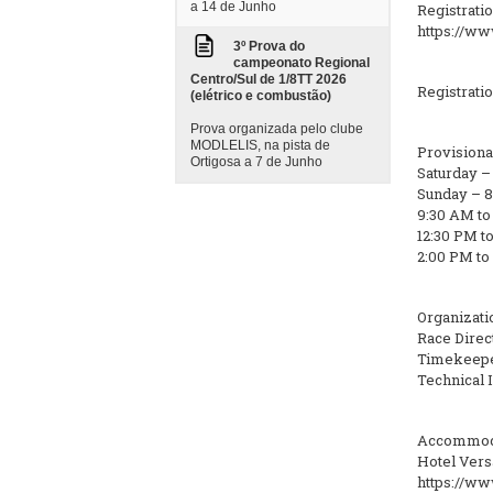
a 14 de Junho
Registrati
https://w
3º Prova do
campeonato Regional
Centro/Sul de 1/8TT 2026
Registratio
(elétrico e combustão)
Prova organizada pelo clube
MODLELIS, na pista de
Provisiona
Ortigosa a 7 de Junho
Saturday –
Sunday – 8
9:30 AM to
12:30 PM t
2:00 PM to
Organizati
Race Direc
Timekeeper
Technical I
Accommod
Hotel Versá
https://ww