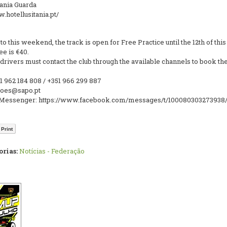
tania Guarda
.hotellusitania.pt/
 to this weekend, the track is open for Free Practice until the 12th of thi
ee is €40.
drivers must contact the club through the available channels to book the
1 962 184 808 / +351 966 299 887
roes@sapo.pt
Messenger: https://www.facebook.com/messages/t/100080303273938
Print
rias:
Notícias - Federação