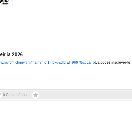
eiria 2026
www.myrcm.ch/myrcm/main?hId[1]=bkg&dId[E]=96978&pLa=pt
Já podes inscrever-te
0 Comentários