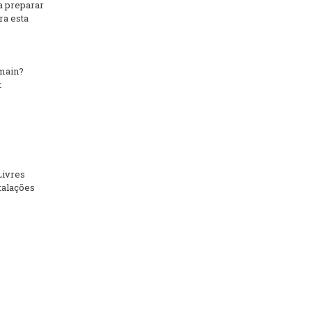
a preparar
ra esta
main?
t
Livres
talações