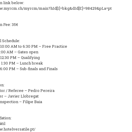
on link below:
ww.myrcm.ch/myrcm/main?hId[1]=bkg&dId[E]=98429&pLa=pt
n Fee: 35€
l Schedule:
 10:00 AM to 6:30 PM – Free Practice
:00 AM – Gates open
 12:30 PM – Qualifying
o 1:30 PM – Lunch break
 6:00 PM – Sub-finals and Finals
on:
tor / Referee – Pedro Pereira
 – Javier Llobregat
nspection – Filipe Baia
ation:
til
w.hotelversatile.pt/