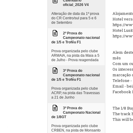
Calendario
oficial_2026 V4
Alojament
Alteração de data da 1º prova
do CR Centro/sul para 5 e 6
Hotel versá
de Setembro
https://ww
Hotel Lusi
2º Prova do
https://www
Campeonato nacional
de 1/5 e Troféu F1
Prova organizada pelo clube
Alem deste 
ARMAIA, na pista da Maia a 5
mês
de Julho - Prova reagendada
Com um cus
Os interes
3º Prova do
marcação d
Campeonato nacional
de 1/5 e Troféu F1
Telefone -
Email - be
Prova organizada pelo clube
Facebook 
ACRP, na pista das Travessas
a 21 de Junho
The 1/8 Bu
3º Prova do
Campeonato Nacional
The track h
de 1/8GT
This will b
Prova organizada pelo clube
CRBEN, na pista de Monsanto