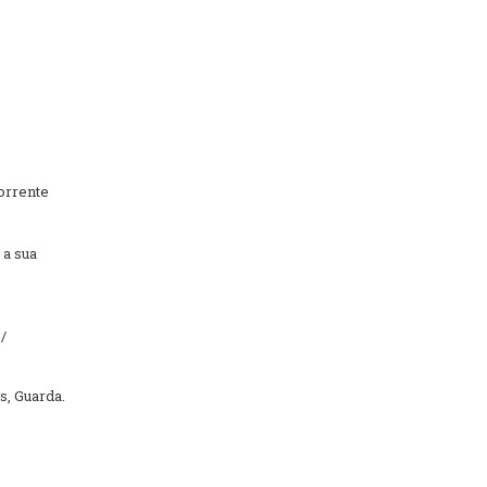
corrente
 a sua
/
s, Guarda.