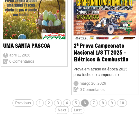
UMA SANTA PASCOA
2ª Prova Campeonato
Nacional 1/8 TT 2025 -
abril 1, 2026
Elétricos & Combustão
0 Comentários
Prova em atraso da época 2025
para fecho do campeonato
março 20, 2026
0 Comentários
Previous
1
2
3
4
5
6
7
8
9
10
Next
Last