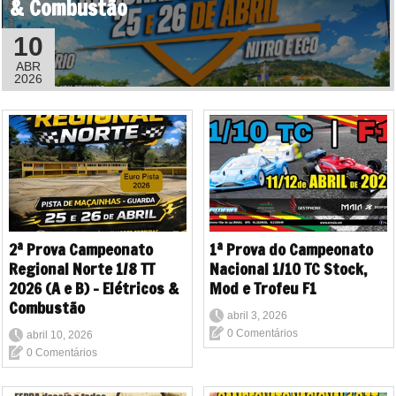
& Combustão
10
ABR
2026
2ª Prova Campeonato
1ª Prova do Campeonato
Regional Norte 1/8 TT
Nacional 1/10 TC Stock,
2026 (A e B) - Elétricos &
Mod e Trofeu F1
Combustão
abril 3, 2026
0 Comentários
abril 10, 2026
0 Comentários