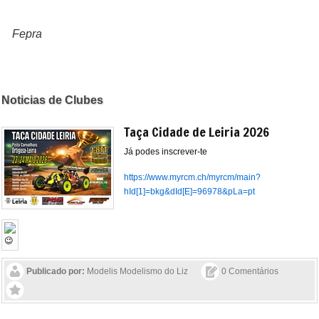
Fepra
Noticias de Clubes
Taça Cidade de Leiria 2026
Já podes inscrever-te
https://www.myrcm.ch/myrcm/main?
hId[1]=bkg&dId[E]=96978&pLa=pt
Publicado por:
Modelis Modelismo do Liz
0 Comentários