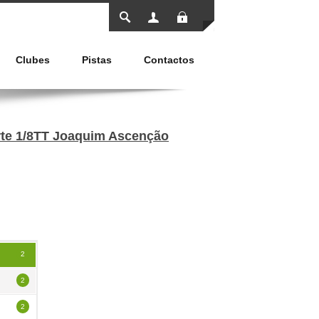
Entrar
Clubes
Pistas
Contactos
orte 1/8TT Joaquim Ascenção
2
2
2