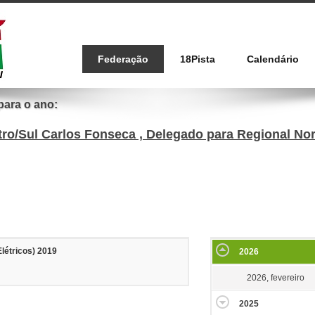
Federação
18Pista
Calendário
para o ano:
tro/Sul Carlos Fonseca , Delegado para Regional N
létricos) 2019
2026
2026, fevereiro
2025