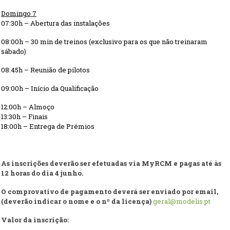
Domingo
7
07:
30
h – Abertura das instalações
0
8
:
00
h –
30 min de t
reinos (
exclusivo para
os que não treinaram
sábado)
08:
45
h – Reunião de pilotos
09:00h – Início da Qualificação
12:
0
0h – Almoço
1
3
:
3
0h – Finais
1
8
:
0
0h – Entrega de Prémios
As inscrições deverão ser efetuadas via MyRCM e pagas até às
12 horas do dia 4 junho.
O comprovativo de pagamento deverá ser enviado por email,
(deverão indicar o nome e o nº da licença)
geral@modelis.pt
Valor da inscrição: