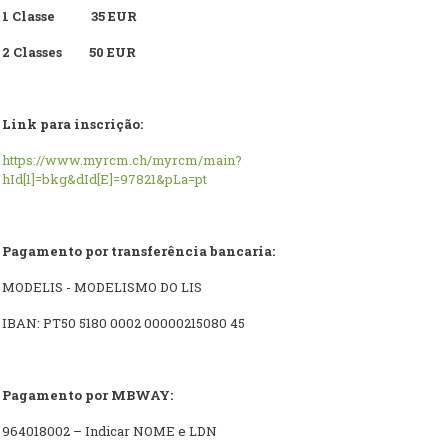
1 Classe
35 EUR
2 Classes 50 EUR
Link para inscrição:
https://www.myrcm.ch/myrcm/main?
hId[1]=bkg&dId[E]=97821&pLa=pt
Pagamento por transferência bancaria:
MODELIS - MODELISMO DO LIS
IBAN: PT50 5180 0002 00000215080 45
Pagamento por MBWAY:
964018002 – Indicar NOME e LDN