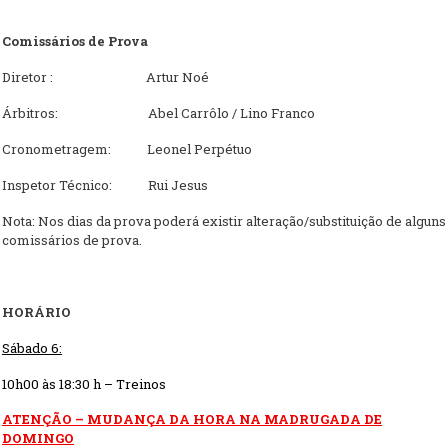
Comissários de Prova
Diretor : Artur Noé
Árbitros: Abel Carrôlo / Lino Franco
Cronometragem: Leonel Perpétuo
Inspetor Técnico: Rui Jesus
Nota: Nos dias da prova poderá existir alteração/substituição de alguns
comissários de prova.
HORÁRIO
Sábado
6
:
1
0
h
00
às 18:
3
0 h – Treinos
ATENÇÃO – MUDANÇA DA HORA NA MADRUGADA DE
DOMINGO