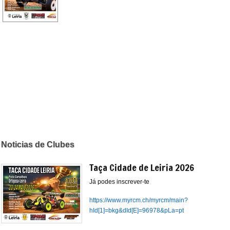
Noticias de Clubes
Taça Cidade de Leiria 2026
Já podes inscrever-te
https://www.myrcm.ch/myrcm/main?
hId[1]=bkg&dId[E]=96978&pLa=pt