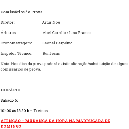
Comissários de Prova
Diretor : Artur Noé
Árbitros: Abel Carrôlo / Lino Franco
Cronometragem: Leonel Perpétuo
Inspetor Técnico: Rui Jesus
Nota: Nos dias da prova poderá existir alteração/substituição de alguns
comissários de prova.
HORÁRIO
Sábado
6
:
1
0
h
00
às 18:
3
0 h – Treinos
ATENÇÃO – MUDANÇA DA HORA NA MADRUGADA DE
DOMINGO