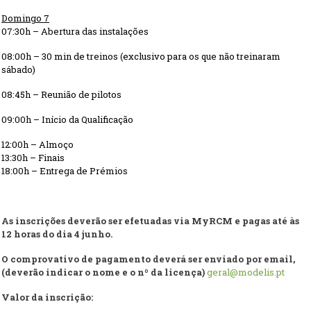
Domingo
7
07:
30
h – Abertura das instalações
0
8
:
00
h –
30 min de t
reinos (
exclusivo para
os que não treinaram
sábado)
08:
45
h – Reunião de pilotos
09:00h – Início da Qualificação
12:
0
0h – Almoço
1
3
:
3
0h – Finais
1
8
:
0
0h – Entrega de Prémios
As inscrições deverão ser efetuadas via MyRCM e pagas até às
12 horas do dia 4 junho.
O comprovativo de pagamento deverá ser enviado por email,
(deverão indicar o nome e o nº da licença)
geral@modelis.pt
Valor da inscrição: