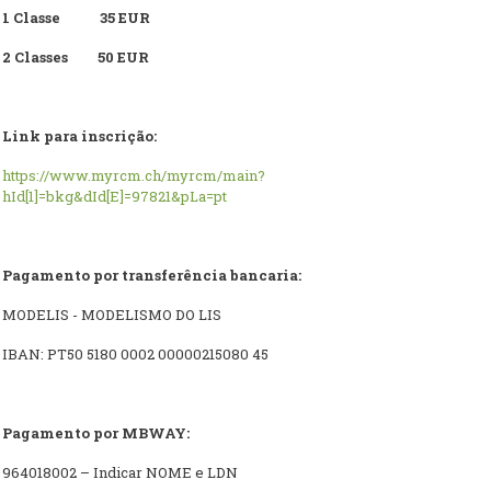
1 Classe
35 EUR
2 Classes 50 EUR
Link para inscrição:
https://www.myrcm.ch/myrcm/main?
hId[1]=bkg&dId[E]=97821&pLa=pt
Pagamento por transferência bancaria:
MODELIS - MODELISMO DO LIS
IBAN: PT50 5180 0002 00000215080 45
Pagamento por MBWAY:
964018002 – Indicar NOME e LDN