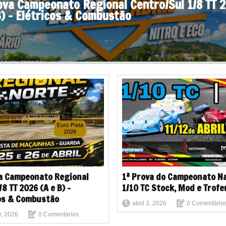
ova Campeonato Regional Centro/Sul 1/8 TT 
B) - Elétricos & Combustão
a Campeonato Regional
1ª Prova do Campeonato N
8 TT 2026 (A e B) -
1/10 TC Stock, Mod e Trofe
os & Combustão
abril 3, 2026
0 Comentário
0, 2026
0 Comentários