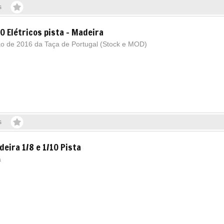
s
0 Elétricos pista - Madeira
ão de 2016 da Taça de Portugal (Stock e MOD)
s
eira 1/8 e 1/10 Pista
a