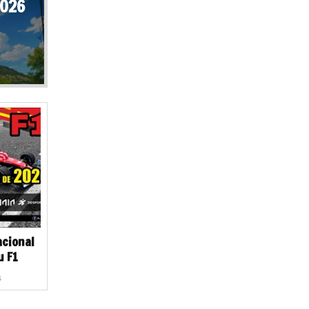
2026
acional
u F1
s