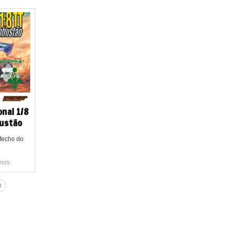
nal 1/8
bustão
fecho do
rios
t