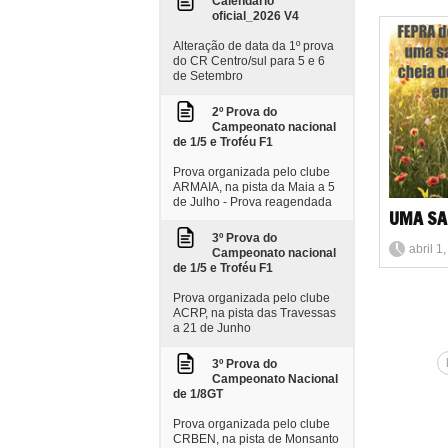
Calendario
oficial_2026 V4
Alteração de data da 1º prova
do CR Centro/sul para 5 e 6
de Setembro
2º Prova do
Campeonato nacional
de 1/5 e Troféu F1
Prova organizada pelo clube
ARMAIA, na pista da Maia a 5
de Julho - Prova reagendada
UMA SA
3º Prova do
abril 1
Campeonato nacional
de 1/5 e Troféu F1
Prova organizada pelo clube
ACRP, na pista das Travessas
a 21 de Junho
3º Prova do
Campeonato Nacional
de 1/8GT
Prova organizada pelo clube
CRBEN, na pista de Monsanto