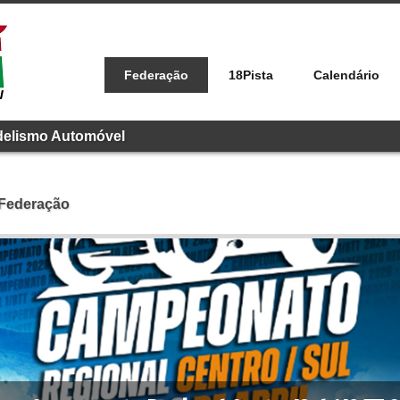
Federação
18Pista
Calendário
delismo Automóvel
 Federação