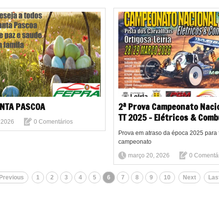
NTA PASCOA
2ª Prova Campeonato Nacio
TT 2025 - Elétricos & Com
, 2026
0 Comentários
Prova em atraso da época 2025 para 
campeonato
março 20, 2026
0 Comentá
Previous
1
2
3
4
5
6
7
8
9
10
Next
Las