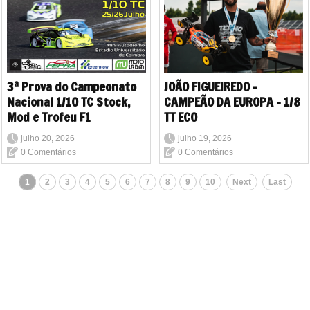
3ª Prova do Campeonato
JOÃO FIGUEIREDO -
Nacional 1/10 TC Stock,
CAMPEÃO DA EUROPA - 1/8
Mod e Trofeu F1
TT ECO
julho 20, 2026
julho 19, 2026
0 Comentários
0 Comentários
1
2
3
4
5
6
7
8
9
10
Next
Last