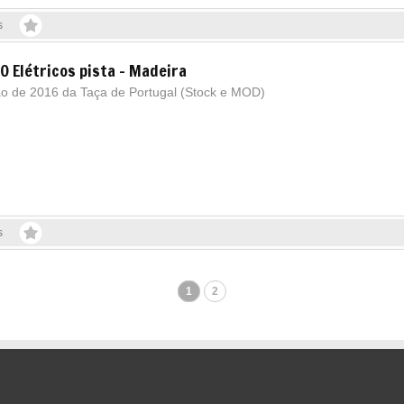
s
0 Elétricos pista - Madeira
ão de 2016 da Taça de Portugal (Stock e MOD)
s
1
2