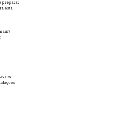
a preparar
ra esta
main?
t
Livres
talações