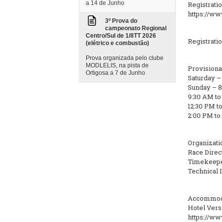
a 14 de Junho
Registrati
https://w
3º Prova do
campeonato Regional
Centro/Sul de 1/8TT 2026
Registratio
(elétrico e combustão)
Prova organizada pelo clube
MODLELIS, na pista de
Provisiona
Ortigosa a 7 de Junho
Saturday –
Sunday – 8
9:30 AM to
12:30 PM t
2:00 PM to
Organizati
Race Direc
Timekeeper
Technical I
Accommod
Hotel Versá
https://ww