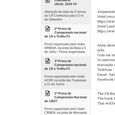
Calendario
oficial_2026 V4
Alojament
Alteração de data da 1º prova
do CR Centro/sul para 5 e 6
Hotel versá
de Setembro
https://ww
Hotel Lusi
2º Prova do
https://www
Campeonato nacional
de 1/5 e Troféu F1
Prova organizada pelo clube
Alem deste 
ARMAIA, na pista da Maia a 5
mês
de Julho - Prova reagendada
Com um cus
Os interes
3º Prova do
marcação d
Campeonato nacional
de 1/5 e Troféu F1
Telefone -
Email - be
Prova organizada pelo clube
Facebook 
ACRP, na pista das Travessas
a 21 de Junho
The 1/8 Bu
3º Prova do
Campeonato Nacional
The track h
de 1/8GT
This will b
Prova organizada pelo clube
CRBEN, na pista de Monsanto