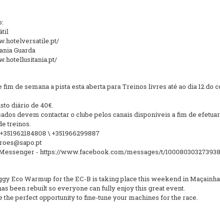
o:
til
w.hotelversatile.pt/
tania Guarda
.hotellusitania.pt/
fim de semana a pista esta aberta para Treinos livres até ao dia 12 do 
to diário de 40€.
sados devem contactar o clube pelos canais disponíveis a fim de efetuar
e treinos.
 +351962184808 \ +351966299887
iroes@sapo.pt
Messenger - https://www.facebook.com/messages/t/100080303273938
ggy Eco Warmup for the EC-B is taking place this weekend in Maçainha
as been rebuilt so everyone can fully enjoy this great event.
e the perfect opportunity to fine-tune your machines for the race.