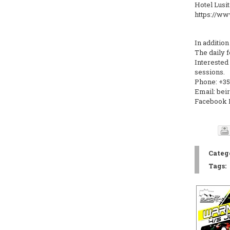
Hotel Lusi
https://www
In addition
The daily f
Interested 
sessions.
Phone: +35
Email: bei
Facebook 
Catego
Tags: