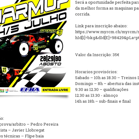
Será a oportunidade perfeita par
da melhor forma as maquinas pa
corrida.
Link para inscrição abaixo:
https://www.myrcm.ch/myrcm/
hId[1]=bkg&dId[E]=98429&pLa=p
Valor da Inscrição: 35€
Horarios provisórios:
Sabado – 10h as 18.30 – Treinos 
Domingo – 8h – abertura das ins
9.30 as 12.30 – qualificações
12.30 as 13.30 - almoço
14h as 18h – sub-finais e final
o:
 prova/arbitro – Pedro Pereira
sta – Javier Llobregat
s técnicas – Flipe baia