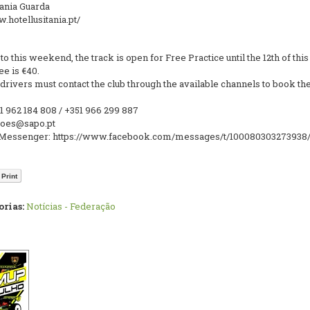
tania Guarda
.hotellusitania.pt/
 to this weekend, the track is open for Free Practice until the 12th of thi
ee is €40.
drivers must contact the club through the available channels to book the
1 962 184 808 / +351 966 299 887
roes@sapo.pt
Messenger: https://www.facebook.com/messages/t/100080303273938
Print
rias:
Notícias - Federação