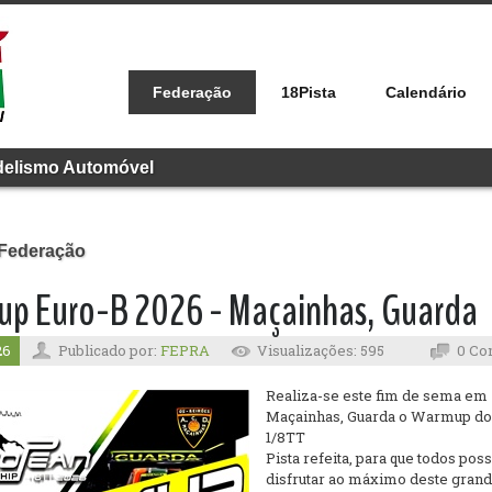
Federação
18Pista
Calendário
delismo Automóvel
 Federação
p Euro-B 2026 - Maçainhas, Guarda
26
Publicado por:
FEPRA
Visualizações: 595
0 Co
Realiza-se este fim de sema em
Maçainhas, Guarda o Warmup do
1/8TT
Pista refeita, para que todos po
disfrutar ao máximo deste grand