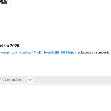
eiria 2026
www.myrcm.ch/myrcm/main?hId[1]=bkg&dId[E]=96978&pLa=pt
Já podes inscrever-te
0 Comentários