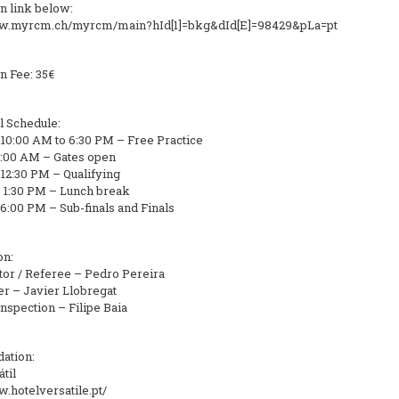
on link below:
ww.myrcm.ch/myrcm/main?hId[1]=bkg&dId[E]=98429&pLa=pt
n Fee: 35€
l Schedule:
 10:00 AM to 6:30 PM – Free Practice
:00 AM – Gates open
 12:30 PM – Qualifying
o 1:30 PM – Lunch break
 6:00 PM – Sub-finals and Finals
on:
tor / Referee – Pedro Pereira
 – Javier Llobregat
nspection – Filipe Baia
ation:
til
w.hotelversatile.pt/