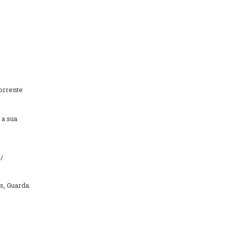
corrente
 a sua
/
s, Guarda.