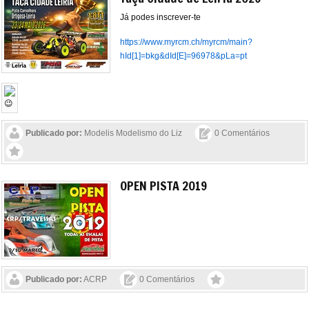
Já podes inscrever-te
https://www.myrcm.ch/myrcm/main?
hId[1]=bkg&dId[E]=96978&pLa=pt
Publicado por:
Modelis Modelismo do Liz
0 Comentários
OPEN PISTA 2019
Publicado por:
ACRP
0 Comentários