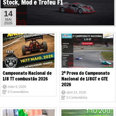
Stock, Mod e Trofeu F1
14
MAI
2026
Campeonato Nacional de
2ª Prova do Campeonato
1/8 TT combustão 2026
Nacional de 1/8GT e GTE
2026
maio 6, 2026
0 Comentários
abril 23, 2026
0 Comentários