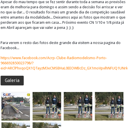
Apesar do mau tempo que se fez sentir durante toda a semana as previsões
eram de melhoria para domingo e assim sendo a decisão foi arriscar e ver
no que ia dar... O resultado foi mais um grande dia de competição saudável
entre amantes da modalidade... Deixamos aqui as fotos que mostram o que
perderam aos que ficaram em casa... Próximo evento CN 1/10 e 1/8 pista já
em Abril apareçam que vai valer a pena ;) ;) ;)
Para verem o resto das fotos deste grande dia visitem a nossa pagina do
Facebook...
https://www.facebook.com/Acrp-Clube-Radiomodelismo-Porto-
966692850023798/?
eid=ARClPhxqoQX1QTayzM3eCMSBHaL0EEOWBcDz_GX1moVpvlhNFUQ1UNrka
Galeria