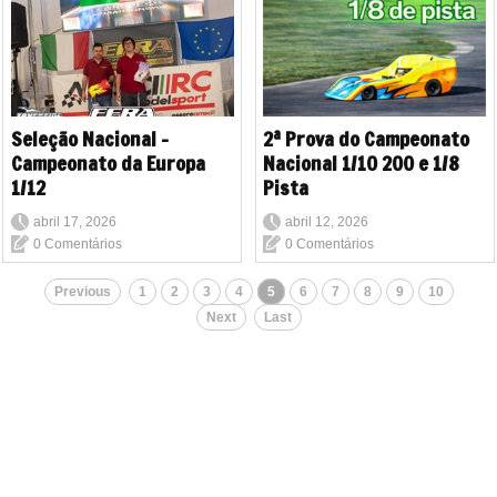
Seleção Nacional -
2ª Prova do Campeonato
Campeonato da Europa
Nacional 1/10 200 e 1/8
1/12
Pista
abril 17, 2026
abril 12, 2026
0 Comentários
0 Comentários
Previous
1
2
3
4
5
6
7
8
9
10
Next
Last