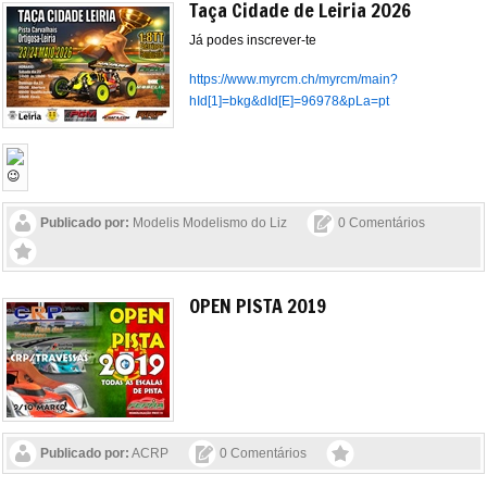
Taça Cidade de Leiria 2026
Já podes inscrever-te
https://www.myrcm.ch/myrcm/main?
hId[1]=bkg&dId[E]=96978&pLa=pt
Publicado por:
Modelis Modelismo do Liz
0 Comentários
OPEN PISTA 2019
Publicado por:
ACRP
0 Comentários