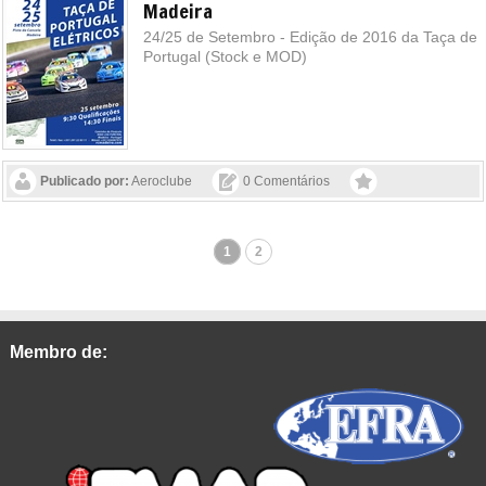
Madeira
24/25 de Setembro - Edição de 2016 da Taça de
Portugal (Stock e MOD)
Publicado por:
Aeroclube
0 Comentários
1
2
Membro de: