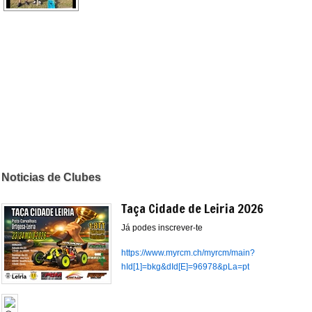
Noticias de Clubes
Taça Cidade de Leiria 2026
Já podes inscrever-te
https://www.myrcm.ch/myrcm/main?
hId[1]=bkg&dId[E]=96978&pLa=pt