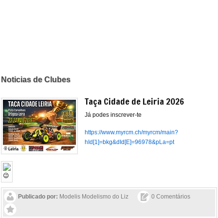
Noticias de Clubes
Taça Cidade de Leiria 2026
Já podes inscrever-te
https://www.myrcm.ch/myrcm/main?
hId[1]=bkg&dId[E]=96978&pLa=pt
Publicado por:
Modelis Modelismo do Liz
0 Comentários