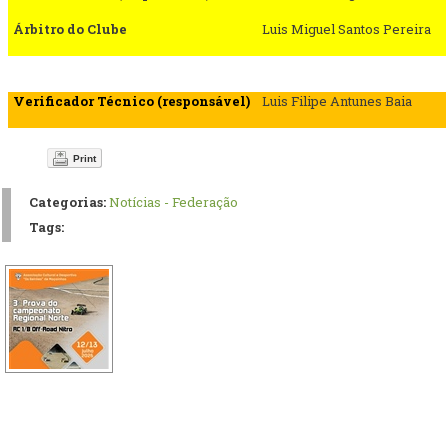
Árbitro do Clube
Luis Miguel Santos Pereira
Verificador Técnico (responsável)
Luis Filipe Antunes Baia
Print
Categorias:
Notícias - Federação
Tags: