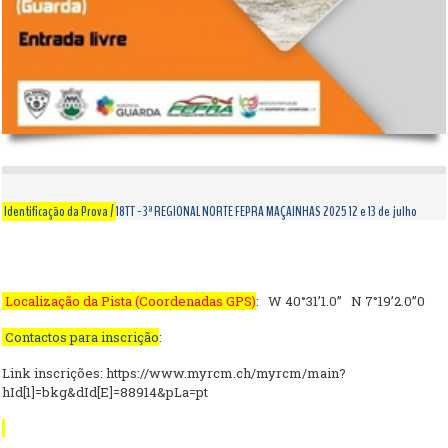
Identificação da Prova /
18TT - 3ª REGIONAL NORTE FEPRA MAÇAINHAS 2025 12 e 13 de julho
Localização da Pista (Coordenadas GPS)
:
W 40°31’1.0’’ N 7
°19’2.0’’0
Contactos para inscrição
:
Link inscrições:
https://www.myrcm.ch/myrcm/main?
hId[1]=bkg&dId[E]=88914&pLa=pt