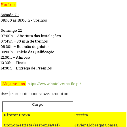
Horário;
·
Sábado
21
:
09h
00
às 18:00 h - Treinos
Domingo
22
07:00h – Abertura das instalações
0
7
:
45
h –
30 min de t
reinos
08:
30
h – Reunião de pilotos
09:00h – Início da Qualificação
12:
0
0h – Almoço
1
3
:
3
0h – Finais
1
4:30
h – Entrega de Prémios
Alojamentos
·
:
https://www.hotelversatile.pt/
Iban:
PT50 0010 0000 20499070001 38
Cargo
Diretor Prova
Pereira
Cronometrista (responsável)
Javier Llobregat Gomez