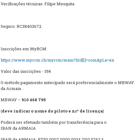
Verificações técnicas: Filipe Mesquita
Seguro: RC38403672
Inscrições em MyRCM:
https://www.myrcm.ch/myrcm/main?hId[1]=com&pLa=en
Valor das inscrições - 35€
O método pagamento antecipado será preferencialmente o MBWAY
da Armaia .
MBWAY –
910 468 795
(
deve indicar o nome do piloto e nrº de licença
)
Poderá ser efetuado também por transferência para o
IBAN da ARMAIA
IBAN da ARMAIA: PT50 0007 0000 0034 2310 5762 3