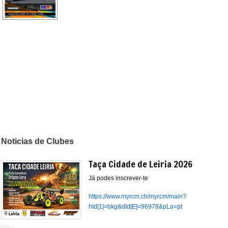
Noticias de Clubes
Taça Cidade de Leiria 2026
Já podes inscrever-te
https://www.myrcm.ch/myrcm/main?
hId[1]=bkg&dId[E]=96978&pLa=pt