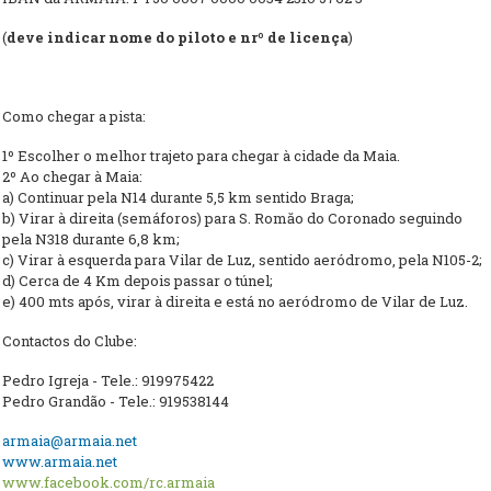
(
deve indicar nome do piloto e nrº de licença
)
Como chegar a pista:
1º Escolher o melhor trajeto para chegar à cidade da Maia.
2º Ao chegar à Maia:
a) Continuar pela N14 durante 5,5 km sentido Braga;
b) Virar à direita (semáforos) para S. Romăo do Coronado seguindo
pela N318 durante 6,8 km;
c) Virar à esquerda para Vilar de Luz, sentido aeródromo, pela N105-2;
d) Cerca de 4 Km depois passar o túnel;
e) 400 mts após, virar à direita e está no aeródromo de Vilar de Luz.
Contactos do Clube:
Pedro Igreja - Tele.: 919975422
Pedro Grandão - Tele.: 919538144
armaia@armaia.net
www.armaia.net
www.facebook.com/rc.armaia