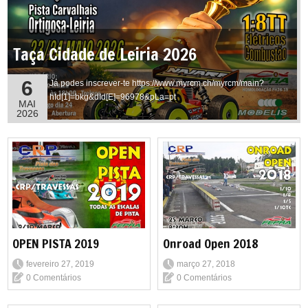
Taça Cidade de Leiria 2026
6
Já podes inscrever-te https://www.myrcm.ch/myrcm/main?
hId[1]=bkg&dId[E]=96978&pLa=pt
MAI
2026
OPEN PISTA 2019
Onroad Open 2018
fevereiro 27, 2019
março 27, 2018
0 Comentários
0 Comentários