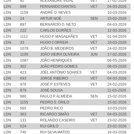
LDN
92
ALEXANDRE VIDAL
VET
17-02-2026
LDN
899
FERNANDO DANTAS
VET
04-03-2026
LDN
1159
ANDRÉ O. NEVES
10-03-2026
LDN
24
ARTUR NOÉ
SEN
15-02-2026
LDN
897
BERNARDO O. NETO
04-03-2026
LDN
222
CARLOS DURÃES
12-03-2026
LDN
1112
HUGO P. MAGALHÃES
VET
01-04-2026
LDN
33
HUGO CORREIA
VET
16-03-2026
LDN
1078
JOÃO B. MEDEIROS
VET
24-02-2026
LDN
1109
JOÃO VIEIRA OLIVEIRA
JUN
17-02-2026
LDN
1087
JOÃO HENRIQUES
06-05-2026
LDN
302
JOÃO PEDRO GOMES
06-03-2026
LDN
423
JOEL ANTÓNIO SOARES
VET
04-03-2026
LDN
693
JORGE RIBEIRO
VET
04-03-2026
LDN
976
JOSÉ P. ESTEVES
VET
24-02-2026
LDN
979
JOSÉ SOUSA
11-03-2026
LDN
980
PAULO P. ALMEIDA
SEN
15-02-2026
LDN
1155
PEDRO S. GRILO
15-02-2026
LDN
565
PEDRO RICO
10-03-2026
LDN
363
RICARDO SIMÃO
VET
04-03-2026
LDN
131
ROLANDO CASEIRO
VET
23-02-2026
LDN
524
RUI GRILO
23-02-2026
LDN
740
RUI SILVA MATOS
16-03-2026