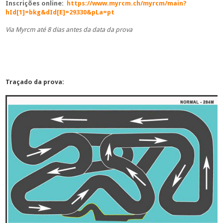
Inscrições online:
https://www.myrcm.ch/myrcm/main?
hId[1]=bkg&dId[E]=29330&pLa=pt
Via Myrcm até 8 dias antes da data da prova
Traçado da prova: