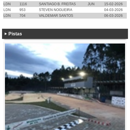
LDN
1116
SANTIAGO B. FREITAS
JUN
15-02-2026
LDN
953
STEVEN NOGUEIRA
04-03-2026
LDN
704
VALDEMAR SANTOS
06-03-2026
Pistas