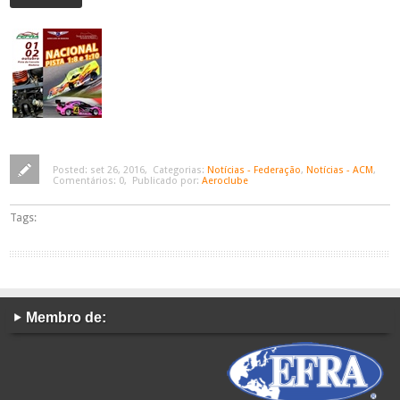
Posted:
set 26, 2016
,
Categorias:
Notícias - Federação
,
Notícias - ACM
,
Comentários:
0
,
Publicado por:
Aeroclube
Tags:
Membro de: