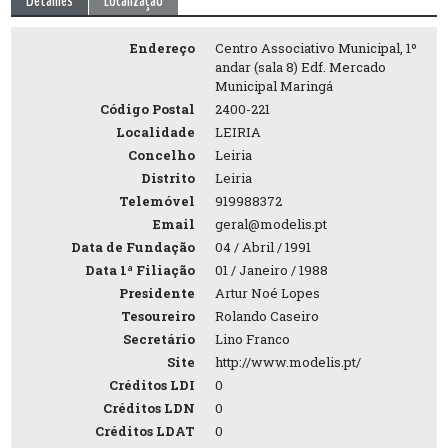
Detalhes
Localização
Endereço
Centro Associativo Municipal, 1º
andar (sala 8) Edf. Mercado
Municipal Maringá
Código Postal
2400-221
Localidade
LEIRIA
Concelho
Leiria
Distrito
Leiria
Telemóvel
919988372
Email
geral@modelis.pt
Data de Fundação
04 / Abril / 1991
Data 1ª Filiação
01 / Janeiro / 1988
Presidente
Artur Noé Lopes
Tesoureiro
Rolando Caseiro
Secretário
Lino Franco
Site
http://www.modelis.pt/
Créditos LDI
0
Créditos LDN
0
Créditos LDAT
0