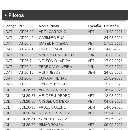
Pilotos
Licença
N.º
Nome Piloto
Escalão
Emissão
LDAT
AT/26-30
ABEL CARRÔLO
VET
14-03-2026
LDAT
AT/26-42
CASIMIRO RUA
24-03-2026
LDAT
AT/26-5
ISABEL R. VIEIRA
VET
17-02-2026
LDAT
AT/26-31
LINO J. FRANCO
VET
14-03-2026
LDAT
AT/26-29
MARGARIDA C. RICO
JUN
10-03-2026
LDAT
AT/26-7
NELSON OLIVEIRA
VET
17-02-2026
LDAT
AT/26-6
PEDRO V. OLIVEIRA
JUN
17-02-2026
LDAT
AT/26-11
RUI P. JESUS
SEN
24-02-2026
LDAT
AT/26-3
SORAIA FREITAS
15-02-2026
LDAT
AT/26-2
TIAGO A. BATISTA
15-02-2026
LDL
LDL26-75
AGOSTINHO M. C.
28-04-2026
LDL
LDL26-27
HELDER J. PEDRO
VET
12-03-2026
LDL
LDL26-19
MIGUEL COIMBRA
VET
04-03-2026
LDL
LDL26-33
PAULO COELHO
SEN
14-03-2026
LDL
LDL26-74
RICARDO S. VEIGA
VET
25-04-2026
LDL
LDL26-81
SANDRO TANIÇA
15-05-2026
LDL
LDL26-76
SIMÃO SOUSA
VET
06-05-2026