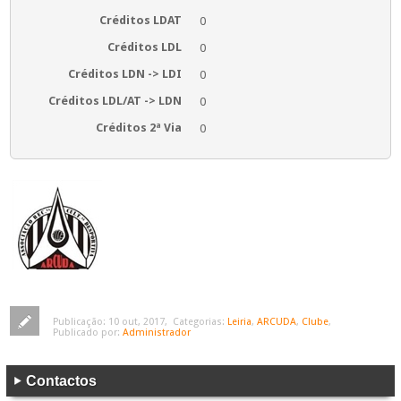
Créditos LDAT
0
Créditos LDL
0
Créditos LDN -> LDI
0
Créditos LDL/AT -> LDN
0
Créditos 2ª Via
0
Publicação:
10 out, 2017
,
Categorias:
Leiria
,
ARCUDA
,
Clube
,
Publicado por:
Administrador
Contactos