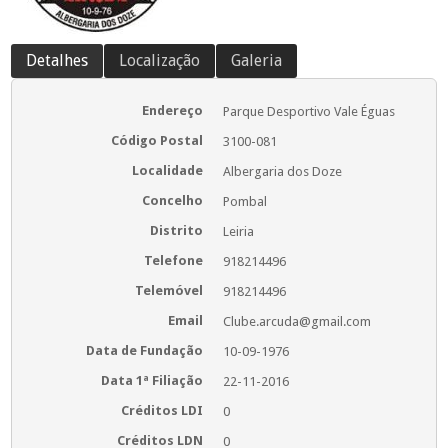
Detalhes
Localização
Galeria
Endereço
Parque Desportivo Vale Éguas
Código Postal
3100-081
Localidade
Albergaria dos Doze
Concelho
Pombal
Distrito
Leiria
Telefone
918214496
Telemóvel
918214496
Email
Clube.arcuda@gmail.com
Data de Fundação
10-09-1976
Data 1ª Filiação
22-11-2016
Créditos LDI
0
Créditos LDN
0