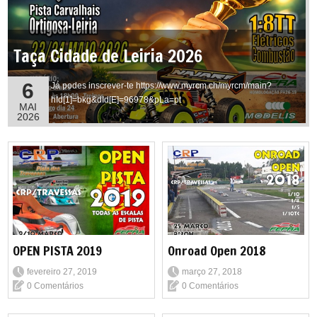
Taça Cidade de Leiria 2026
6
Já podes inscrever-te https://www.myrcm.ch/myrcm/main?
hId[1]=bkg&dId[E]=96978&pLa=pt
MAI
2026
OPEN PISTA 2019
Onroad Open 2018
fevereiro 27, 2019
março 27, 2018
0 Comentários
0 Comentários