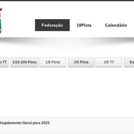
Federação
18Pista
Calendário
o TT
1/10 200 Pista
1/8 Pista
1/5 Pista
1/8 TT
Es
Regulamento Geral para 2025