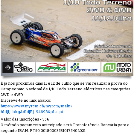
É já nos próximos dias 11 e 12 de Julho que se vai realizar a prova do
Campeonato Nacional de 1/10 Todo Terreno eléctricos nas categorias
2WD e 4WD.
Inscreve-te no link abaixo:
https://www.myrcm.ch/myrcm/main?
hId[1]=bkg&dId[E]=94698&pLa=pt
Valor das inscrições - 35€
O método pagamento antecipado será Transferência Bancária para o
seguinte IBAN: PT50 001800035310175402021